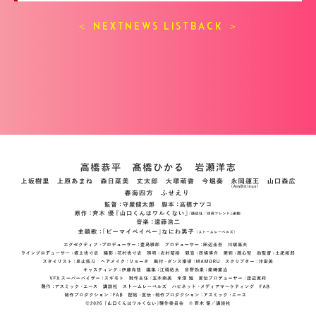
＜ NEXT
NEWS LIST
BACK ＞