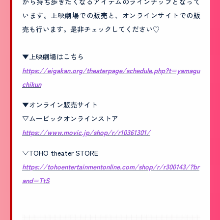
から持ち歩きたくなるアイテムのラインナップとなって
います。上映劇場での販売と、オンラインサイトでの販
売も行います。是非チェックしてください♡
▼上映劇場はこちら
https://eigakan.org/theaterpage/schedule.php?t=yamagu
chikun
▼オンライン販売サイト
▽ムービックオンラインストア
https://www.movic.jp/shop/r/r10361301/
▽TOHO theater STORE
https://tohoentertainmentonline.com/shop/r/r300143/?br
and=TtS