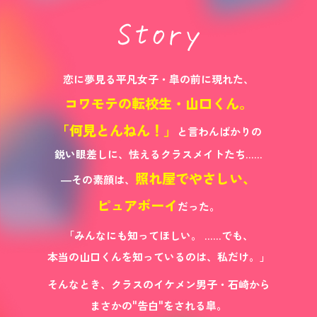
恋に夢見る平凡女子・皐の前に現れた、
コワモテの転校生・山口くん。
「何見とんねん！」
と言わんばかりの
鋭い眼差しに、怯えるクラスメイトたち……
照れ屋でやさしい、
―その素顔は、
ピュアボーイ
だった。
「みんなにも知ってほしい。
……でも、
本当の山口くんを知っているのは、私だけ。」
そんなとき、クラスのイケメン男子・石崎から
まさかの"告白"をされる皐。