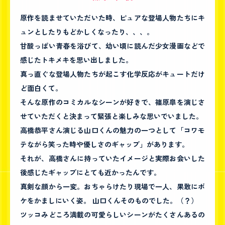
原作を読ませていただいた時、ピュアな登場人物たちにキ
ュンとしたりもどかしくなったり、、、。
甘酸っぱい青春を浴びて、幼い頃に読んだ少女漫画などで
感じたトキメキを思い出しました。
真っ直ぐな登場人物たちが起こす化学反応がキュートだけ
ど面白くて。
そんな原作のコミカルなシーンが好きで、篠原皐を演じさ
せていただくと決まって緊張と楽しみな思いでいました。
高橋恭平さん演じる山口くんの魅力の一つとして「コワモ
テながら笑った時や優しさのギャップ」があります。
それが、高橋さんに持っていたイメージと実際お会いした
後感じたギャップにとても近かったんです。
真剣な顔から一変。おちゃらけたり現場で一人、果敢にボ
ケをかましにいく姿。 山口くんそのものでした。（？）
ツッコみどころ満載の可愛らしいシーンがたくさんあるの