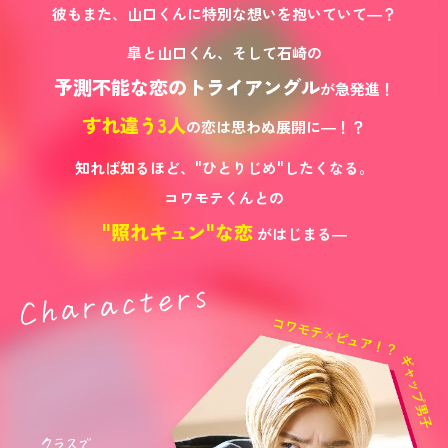
彼もまた、山口くんに特別な想いを抱いていて―？
皐と山口くん、そして石崎の
予測不能な恋のトライアングル
が急発進！
すれ違う3人
の恋は思わぬ展開に―！？
知れば知るほど、"ひとりじめ"したくなる。
コワモテくんとの
"照れキュン"な恋
がはじまる―